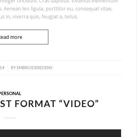
 Integer tincidunt. Cras dapibus. Vivamus elementum
. Aenean leo ligula, porttitor eu, consequat vitae,
 in, viverra quis, feugiat a, tellus.
Read more
014
BY
EMBROIDEREDENV
PERSONAL
ST FORMAT “VIDEO”