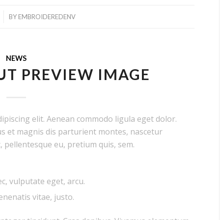
BY
EMBROIDEREDENV
NEWS
UT PREVIEW IMAGE
ipiscing elit. Aenean commodo ligula eget dolor.
s et magnis dis parturient montes, nascetur
c, pellentesque eu, pretium quis, sem.
ec, vulputate eget, arcu.
enenatis vitae, justo.