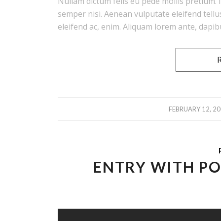
Nullam dictum felis eu pede mollis pretium.
semper nisi. Aenean vulputate eleifend tellus
eleifend ac, enim. Aliquam lorem ante, dapibus
/
FEBRUARY 12, 2
ENTRY WITH PO