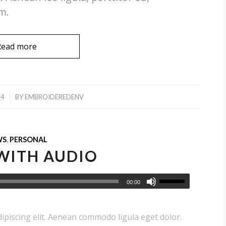
m.
Read more
14
BY
EMBROIDEREDENV
WS
,
PERSONAL
WITH AUDIO
00:00
ipiscing elit. Aenean commodo ligula eget dolor.