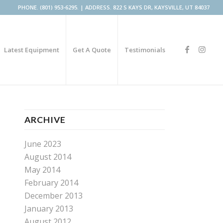
PHONE. (801) 953-6295. | ADDRESS. 822 S KAYS DR, KAYSVILLE, UT 84037
Latest Equipment
Get A Quote
Testimonials
ARCHIVE
June 2023
August 2014
May 2014
February 2014
December 2013
January 2013
August 2012