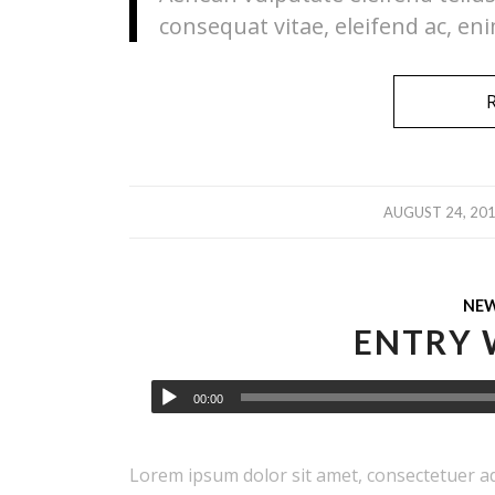
consequat vitae, eleifend ac, eni
/
AUGUST 24, 20
NE
ENTRY 
00:00
Lorem ipsum dolor sit amet, consectetuer ad